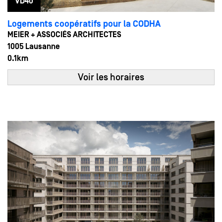
VD40
Logements coopératifs pour la CODHA
MEIER + ASSOCIÉS ARCHITECTES
1005 Lausanne
0.1km
Voir les horaires
24
13:00 - 15:00
MAI
Sam