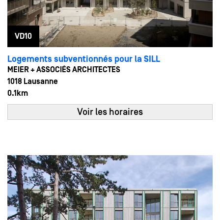
VD10
Logements subventionnés pour la SILL
MEIER + ASSOCIÉS ARCHITECTES
1018 Lausanne
0.1km
Voir les horaires
24
15:00 - 18:00
MAI
Sam