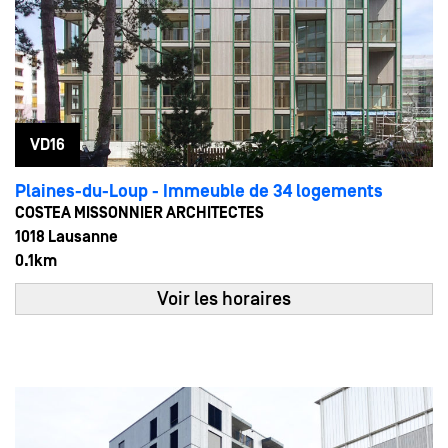
VD16
Plaines-du-Loup - Immeuble de 34 logements
COSTEA MISSONNIER ARCHITECTES
1018 Lausanne
0.1km
Voir les horaires
24
14:00 - 16:00
MAI
Sam