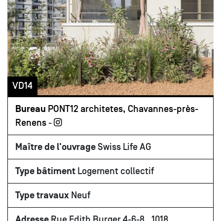
VD14
Bureau
PONT12 architetes, Chavannes-près-
Renens
-
Maître de l'ouvrage
Swiss Life AG
Type bâtiment
Logement collectif
Type travaux
Neuf
Adresse
Rue Edith Burger 4-6-8 , 1018