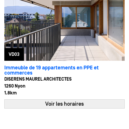
24
13:00 - 17:00
MAI
Sam
VD03
Immeuble de 19 appartements en PPE et
commerces
DISERENS MAUREL ARCHITECTES
1260 Nyon
1.8km
Voir les horaires