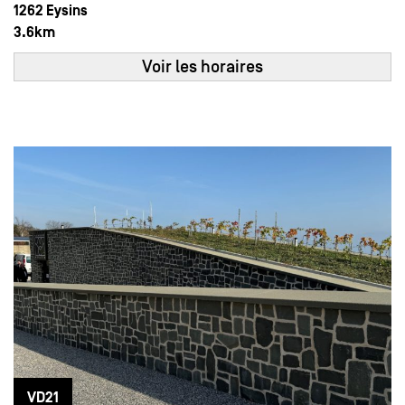
1262 Eysins
3.6km
Voir les horaires
25
11:00 - 13:00
15:00 - 17:00
MAI
Dim
VD21