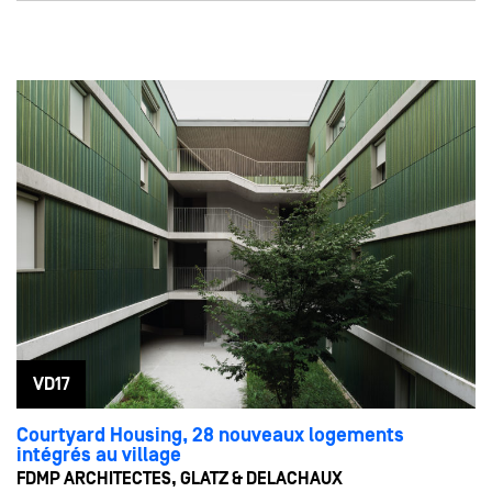
23
12:00 - 18:00
MAI
Ven
24
09:00 - 12:00
MAI
Sam
VD17
Courtyard Housing, 28 nouveaux logements
intégrés au village
FDMP ARCHITECTES, GLATZ & DELACHAUX