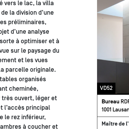
vers le lac, la villa
de la division d’une
es préliminaires,
objet d’une analyse
sorte à optimiser et à
 vue sur le paysage du
ement et les vues
la parcelle originale.
tables organisés
VD52
sant cheminée,
 très ouvert, léger et
Bureau
RDR
t l’accès principal
1001 Lausa
 le rez inférieur,
Maître de l
chambres à coucher et