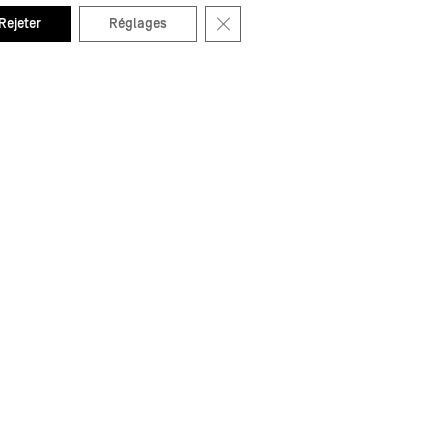
Fermer la bannière des cookies GDP
Rejeter
Réglages