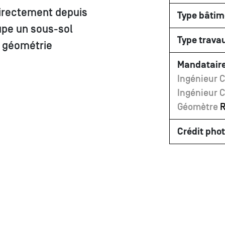
directement depuis
Type bâtim
upe un sous-sol
Type trava
a géométrie
Mandataire
Ingénieur C
Ingénieur 
Géomètre
R
Crédit pho