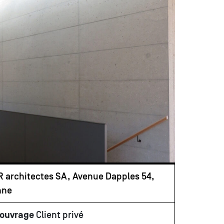
 architectes SA, Avenue Dapples 54,
nne
'ouvrage
Client privé