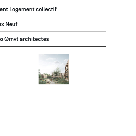
ent
Logement collectif
ux
Neuf
to
©mvt architectes