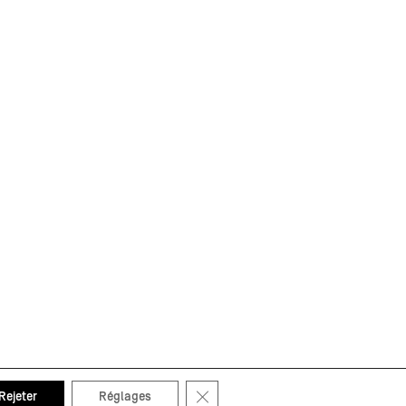
Fermer la bannière des cookies GDP
Rejeter
Réglages