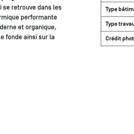
 se retrouve dans les
Type bâtim
hermique performante
Type trava
oderne et organique,
 fonde ainsi sur la
Crédit pho