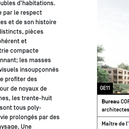
bles d'habitations.
e par le respect
es et de son histoire
istincts, pièces
hérent et
étrie compacte
ronnant; les masses
visuels insoupçonnés
e profiter des
GE11
tour de noyaux de
es, les trente-huit
Bureau
COR
sont tous poly-
architectes
vie prolongés par des
Maître de l
aysage. Une