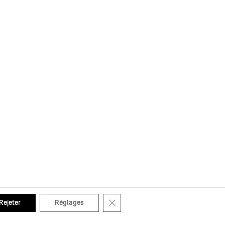
Fermer la bannière des cookies GDP
Rejeter
Réglages