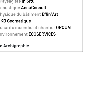
 Paysagiste
In Situ
Acoustique
AcouConsult
Physique du bâtiment
Effin'Art
HKD Géomatique
écurité incendie et chantier
ORQUAL
Environnement
ECOSERVICES
to
Archigraphie