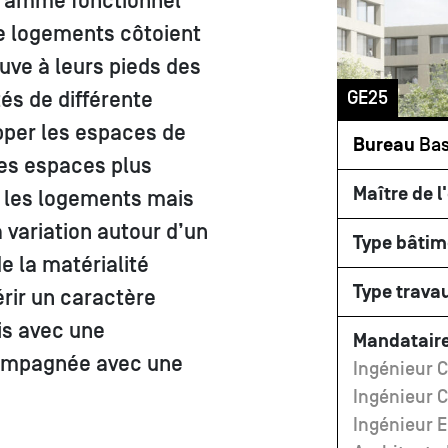
gramme fonctionnel
 de logements côtoient
uve à leurs pieds des
GE25
és de différente
pper les espaces de
Bureau
Bas
 les espaces plus
Maître de l
 et les logements mais
 variation autour d’un
Type bâtim
 la matérialité
Type trava
rir un caractère
vis avec une
Mandataire
compagnée avec une
Ingénieur C
Ingénieur 
Ingénieur E