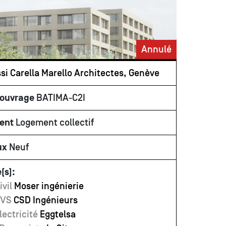
Annulé
si Carella Marello Architectes, Genève
'ouvrage
BATIMA-C2I
ent
Logement collectif
ux
Neuf
(s):
ivil
Moser ingénierie
CVS
CSD Ingénieurs
lectricité
Eggtelsa