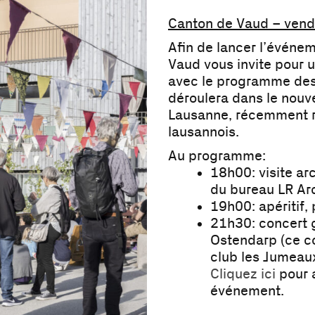
Canton de Vaud – vend
Afin de lancer l’événe
Vaud vous invite pour u
avec le programme des v
déroulera dans le nouv
Lausanne, récemment r
lausannois.
Au programme:
18h00: visite a
du bureau LR Ar
19h00: apéritif,
21h30: concert g
Ostendarp (ce c
club les Jumeaux 
Cliquez ici
pour 
événement.