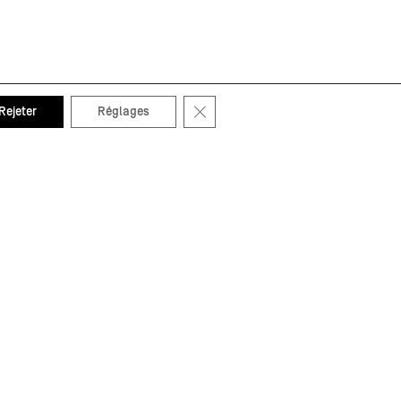
Fermer la bannière des cookies GDP
Rejeter
Réglages