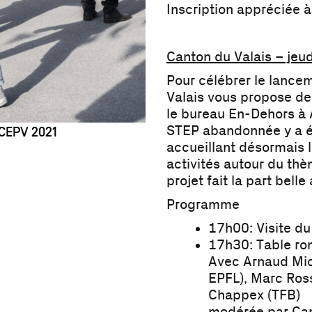
Inscription appréciée 
Canton du Valais – jeu
Pour célébrer le lance
Valais vous propose de 
le bureau En-Dehors à 
STEP abandonnée y a ét
 CEPV 2021
accueillant désormais l
activités autour du thèm
projet fait la part bell
Programme
17h00: Visite du
17h30: Table ro
Avec Arnaud Mich
EPFL), Marc Ross
Chappex (TFB)