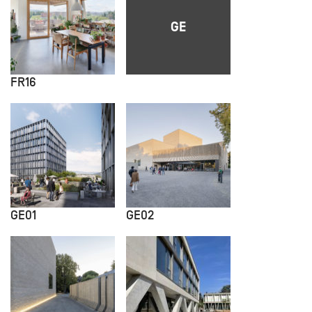
GE
FR16
GE01
GE02