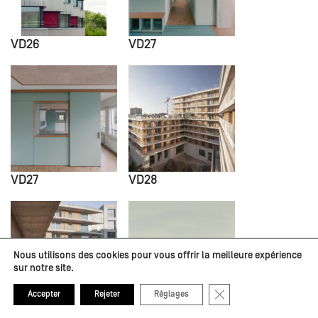
VD26
VD27
VD27
VD28
Nous utilisons des cookies pour vous offrir la meilleure expérience
sur notre site.
Fermer la bannière de
Accepter
Rejeter
Réglages
VD28
VD29